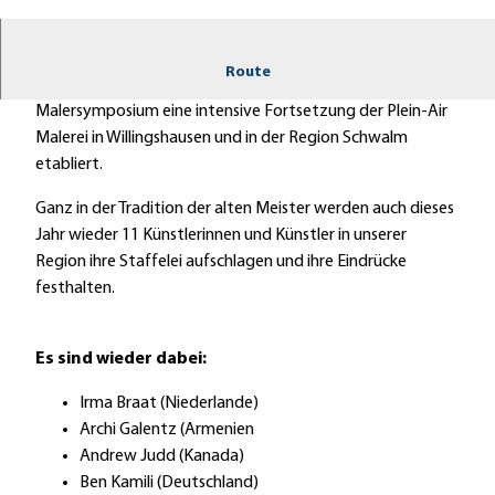
© Reinhold Corell |
CC-BY-SA
Route
Seit 2019 hat sich durch das Willingshäuser
Malersymposium eine intensive Fortsetzung der Plein-Air
Malerei in Willingshausen und in der Region Schwalm
etabliert.
Ganz in der Tradition der alten Meister werden auch dieses
Jahr wieder 11 Künstlerinnen und Künstler in unserer
Region ihre Staffelei aufschlagen und ihre Eindrücke
festhalten.
Es sind wieder dabei:
Irma Braat (Niederlande)
Archi Galentz (Armenien
Andrew Judd (Kanada)
Ben Kamili (Deutschland)