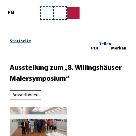
ervice
Z
u
EN
Merkzettel
Suche
m
I
n
h
Startseite
Teilen
a
PDF
Merken
l
t
Ausstellung zum „8. Willingshäuser
Malersymposium“
Ausstellungen