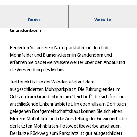
© Andrea Imhäuser |
CC-BY-NC-ND
Route
Website
Erleben Sie die pinkfarbene Mohnblüte in
Grandenborn
Begleiten Sie unsere:n Naturparkführer:in durch die
Mohnfelder und Blumenwiesen in Grandenborn und
erfahren Sie dabei viel Wissenswertes über den Anbau und
die Verwendung des Mohns.
Treffpunkt ist an der Wandertafel auf dem
ausgeschilderten Mohnparkplatz. Die Führung endet im
Ortszentrum Grandenborn am "Teichhof", der sich für eine
anschließende Einkehr anbietet. Im ebenfalls am Dorfteich
gelegenen Dorfgemeinschaftshaus können Sie sich einen
Film zur Mohnblüte und die Ausstellung der Gewinnerbilder
der letzten Mohnblüten-Fotowettbewerbe anschauen.
Der kurze Rückweg zum Parkplatz ist gut ausgeschildert.