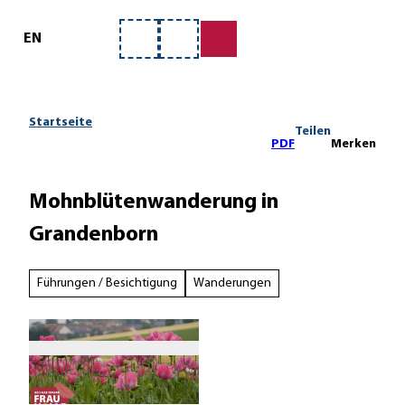
ervice
Z
u
EN
Merkzettel
Suche
m
I
n
h
Startseite
Teilen
a
PDF
Merken
l
t
Mohnblütenwanderung in
Grandenborn
Führungen / Besichtigung
Wanderungen