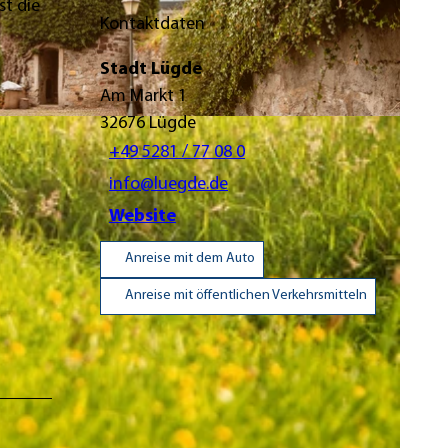
st die
Kontaktdaten
Stadt Lügde
Am Markt 1
32676
Lügde
+49 5281 / 77 08 0
info@luegde.de
Website
Anreise mit dem Auto
Anreise mit öffentlichen Verkehrsmitteln