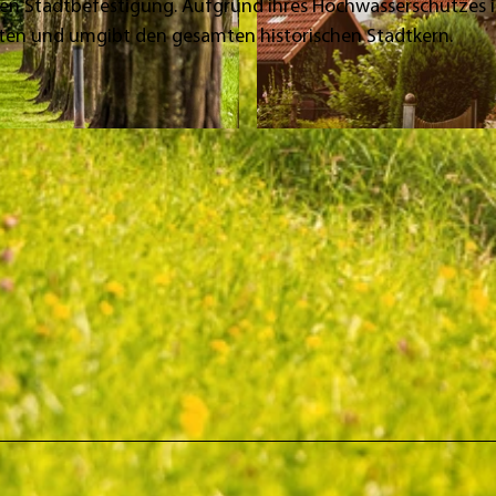
gen Stadtbefestigung. Aufgrund ihres Hochwasserschutzes i
lten und umgibt den gesamten historischen Stadtkern.
© Edelweiss Fotografie, Jessica Beuchler |
CC-BY-SA