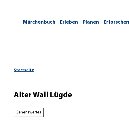
Z
u
m
/kontakt
Märchenbuch
Erleben
Planen
Erforsche
I
n
h
a
l
t
Startseite
Alter Wall Lügde
Sehenswertes