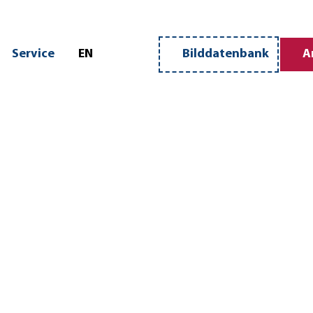
n
Service
EN
Bilddatenbank
A
Merkzettel
Suche