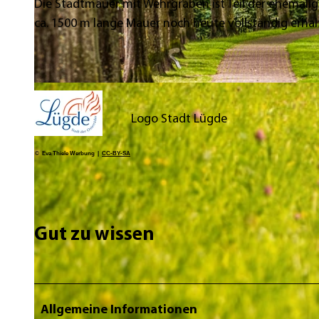
Die Stadtmauer mit Wehrgraben ist Teil der ehemali
ca. 1500 m lange Mauer noch heute vollständig erha
© Edelweiss Fotografie, Jessica Beuchler |
CC-BY-SA
Logo Stadt Lügde
© Eva Thiele Werbung |
CC-BY-SA
Gut zu wissen
Allgemeine Informationen