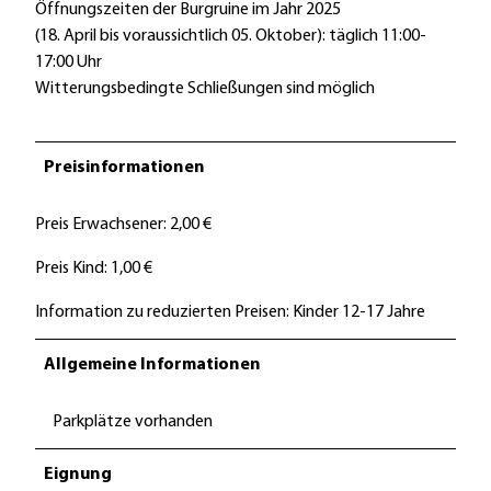
o
Öffnungszeiten der Burgruine im Jahr 2025
l
(18. April bis voraussichtlich 05. Oktober): täglich 11:00-
l
17:00 Uhr
e
Witterungsbedingte Schließungen sind möglich
D
S
C
Preisinformationen
_
0
Preis Erwachsener: 2,00 €
9
Preis Kind: 1,00 €
4
7
Information zu reduzierten Preisen: Kinder 12-17 Jahre
.
J
Allgemeine Informationen
P
G
Parkplätze vorhanden
Eignung