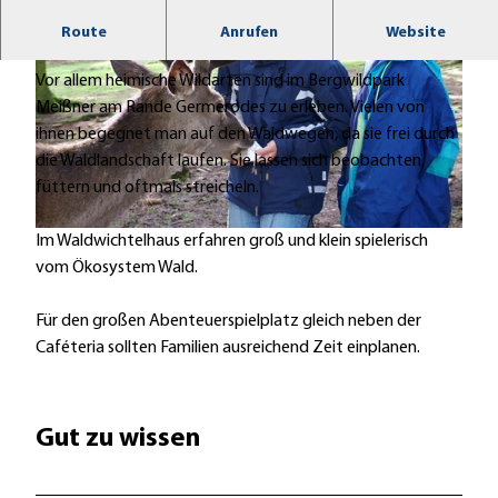
Im Bergwildpark Meißner gibt es viele Wildtiere, die
Route
Anrufen
Website
frei herumlaufen.
Vor allem heimische Wildarten sind im Bergwildpark
Meißner am Rande Germerodes zu erleben. Vielen von
ihnen begegnet man auf den Waldwegen, da sie frei durch
die Waldlandschaft laufen. Sie lassen sich beobachten,
l
füttern und oftmals streicheln.
i
e
© Marco Lenarduzzi
Im Waldwichtelhaus erfahren groß und klein spielerisch
g
vom Ökosystem Wald.
e
n
Für den großen Abenteuerspielplatz gleich neben der
d
Caféteria sollten Familien ausreichend Zeit einplanen.
e
r
S
Gut zu wissen
t
e