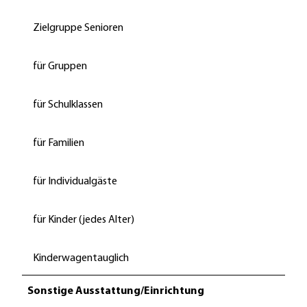
r
s
Zielgruppe Senioren
t
C
C
für Gruppen
-
B
für Schulklassen
Y
.
für Familien
j
p
g
für Individualgäste
für Kinder (jedes Alter)
Kinderwagentauglich
Sonstige Ausstattung/Einrichtung