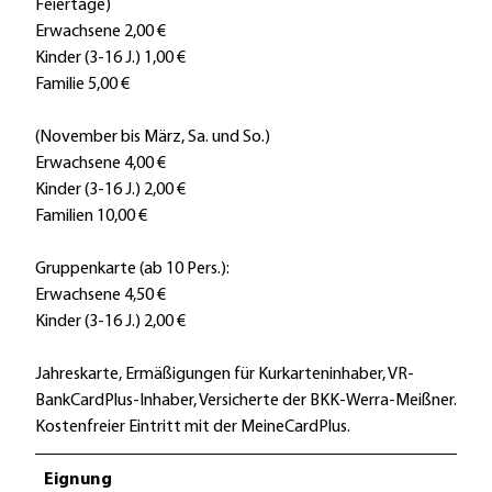
Feiertage)
k
Erwachsene 2,00 €
M
Kinder (3-16 J.) 1,00 €
e
Familie 5,00 €
i
ß
(November bis März, Sa. und So.)
n
Erwachsene 4,00 €
e
Kinder (3-16 J.) 2,00 €
r
Familien 10,00 €
(
c
Gruppenkarte (ab 10 Pers.):
)
Erwachsene 4,50 €
P
Kinder (3-16 J.) 2,00 €
e
t
Jahreskarte, Ermäßigungen für Kurkarteninhaber, VR-
e
BankCardPlus-Inhaber, Versicherte der BKK-Werra-Meißner.
r
Kostenfreier Eintritt mit der MeineCardPlus.
K
e
Eignung