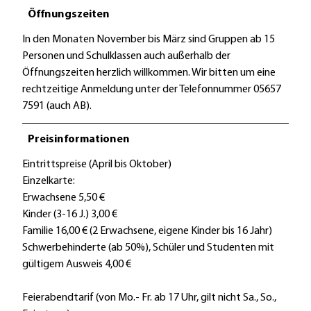
i
Öffnungszeiten
n
b
In den Monaten November bis März sind Gruppen ab 15
o
Personen und Schulklassen auch außerhalb der
c
Öffnungszeiten herzlich willkommen. Wir bitten um eine
k
rechtzeitige Anmeldung unter der Telefonnummer 05657
i
7591 (auch AB).
m
B
Preisinformationen
e
Eintrittspreise (April bis Oktober)
r
Einzelkarte:
g
Erwachsene 5,50 €
w
Kinder (3-16 J.) 3,00 €
i
Familie 16,00 € (2 Erwachsene, eigene Kinder bis 16 Jahr)
l
Schwerbehinderte (ab 50%), Schüler und Studenten mit
d
gültigem Ausweis 4,00 €
p
a
Feierabendtarif (von Mo.- Fr. ab 17 Uhr, gilt nicht Sa., So.,
r