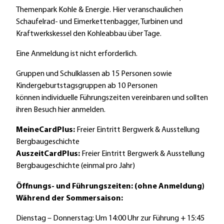
B
s
Themenpark Kohle & Energie. Hier veranschaulichen
o
e
Schaufelrad- und Eimerkettenbagger, Turbinen und
r
u
Kraftwerkskessel den Kohleabbau über Tage.
k
m
e
B
Eine Anmeldung ist nicht erforderlich.
n
o
2
r
Gruppen und Schulklassen ab 15 Personen sowie
0
k
Kindergeburtstagsgruppen ab 10 Personen
1
e
können individuelle Führungszeiten vereinbaren und sollten
5
n
ihren Besuch hier anmelden.
0
MeineCardPlus:
Freier Eintritt Bergwerk & Ausstellung
9
Bergbaugeschichte
0
AuszeitCardPlus:
Freier Eintritt Bergwerk & Ausstellung
9
Bergbaugeschichte (einmal pro Jahr)
D
3
Öffnungs- und Führungszeiten: (ohne Anmeldung)
s
Während der Sommersaison:
3
7
Dienstag – Donnerstag: Um 14:00 Uhr zur Führung + 15:45