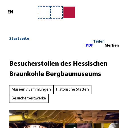
ervice
Z
u
EN
Merkzettel
Suche
m
I
n
h
Startseite
Teilen
a
PDF
Merken
l
t
Besucherstollen des Hessischen
Braunkohle Bergbaumuseums
Museen / Sammlungen
Historische Stätten
Besucherbergwerke