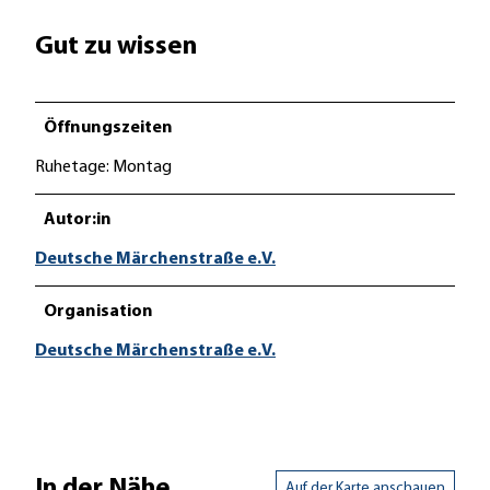
o
l
Gut zu wissen
d
s
c
Öffnungszeiten
h
m
Ruhetage: Montag
i
e
Autor:in
d
Deutsche Märchenstraße e.V.
e
h
Organisation
a
u
Deutsche Märchenstraße e.V.
s
.
j
p
g
In der Nähe
Auf der Karte anschauen