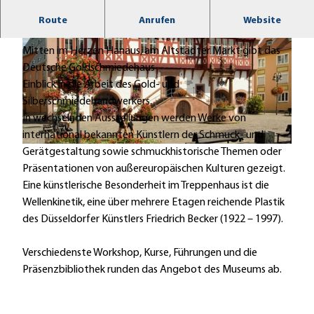
Museum für die Gold- und Silberschmiedekunst in
Route
Anrufen
Website
Fachwerkbau im Stil der Spätrenaissance
Mitten im Herzen Hanaus, am Altstädter Markt gibt das
Deutsche Goldschmiedehaus
Einblick in die Arbeit des Gold- und
Silberschmiedehandwerkers.
© (c) pix123-fotografie, David Vasicekwww.pix123.de
In wechselnden Ausstellungen werden Werke von
international bekannten Künstlern der Schmuck- und
d
Gerätgestaltung sowie schmuckhistorische Themen oder
e
Präsentationen von außereuropäischen Kulturen gezeigt.
u
Eine künstlerische Besonderheit im Treppenhaus ist die
t
Wellenkinetik, eine über mehrere Etagen reichende Plastik
s
des Düsseldorfer Künstlers Friedrich Becker (1922 – 1997).
c
h
Verschiedenste Workshop, Kurse, Führungen und die
e
Präsenzbibliothek runden das Angebot des Museums ab.
s
g