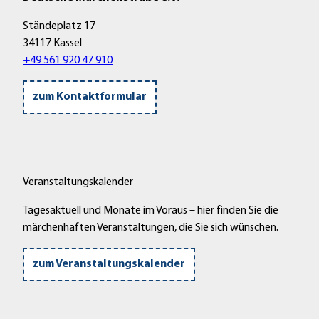
d
Ständeplatz 17
e
34117 Kassel
+49 561 920 47 910
zum Kontaktformular
Veranstaltungskalender
Tagesaktuell und Monate im Voraus – hier finden Sie die
märchenhaften Veranstaltungen, die Sie sich wünschen.
zum Veranstaltungskalender