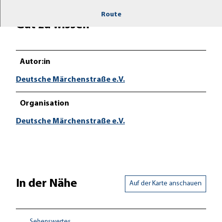
r
Route
b
Gut zu wissen
u
r
g
Autor:in
_
Deutsche Märchenstraße e.V.
h
o
Organisation
t
e
Deutsche Märchenstraße e.V.
l
_
-
m
a
In der Nähe
Auf der Karte anschauen
r
b
u
Sehenswertes