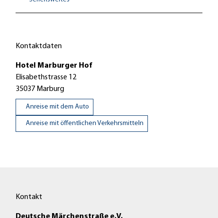
r
g
e
r
Kontaktdaten
_
h
Hotel Marburger Hof
o
Elisabethstrasse 12
f
35037
Marburg
_
Anreise mit dem Auto
a
u
Anreise mit öffentlichen Verkehrsmitteln
-
e
n
f
a
s
Kontakt
s
a
Deutsche Märchenstraße e.V.