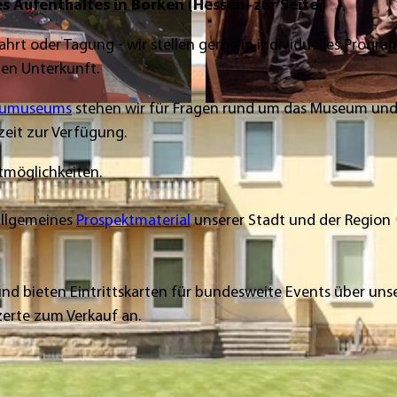
s Aufenthaltes in Borken (Hessen) zur Seite.
rt oder Tagung - wir stellen gern ein individuelles Progr
en Unterkunft.
baumuseums
stehen wir für Fragen rund um das Museum und
B
eit zur Verfügung.
1
.
itmöglichkeiten.
H
e
allgemeines
Prospektmaterial
unserer Stadt und der Region
s
s
i
nd bieten Eintrittskarten für bundesweite Events über uns
s
erte zum Verkauf an.
c
h
e