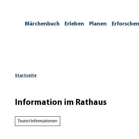
Z
u
m
/kontakt
Märchenbuch
Erleben
Planen
Erforsche
I
n
h
a
l
t
Startseite
Information im Rathaus
Tourist-Informationen