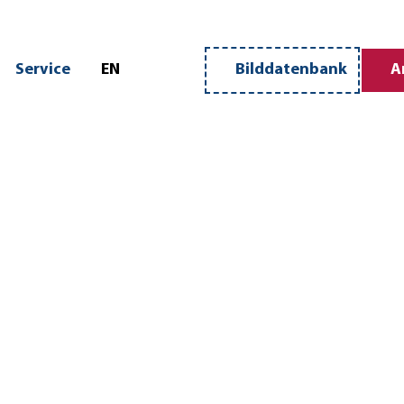
n
Service
EN
Bilddatenbank
A
Merkzettel
Suche