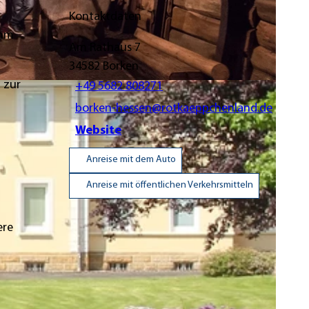
Kontaktdaten
amm
Am Rathaus 7
34582
Borken
 zur
+49 5682 808271
borken-hessen@rotkaeppchenland.de
Website
Anreise mit dem Auto
Anreise mit öffentlichen Verkehrsmitteln
ere