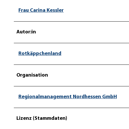
Frau Carina Kessler
Autor:in
Rotkäppchenland
Organisation
Regionalmanagement Nordhessen GmbH
Lizenz (Stammdaten)