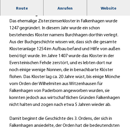
Hier trifft Geschichte auf eine verzaubernde
Route
Anrufen
Website
Klosteranlage
Das ehemalige Zisterzienserkloster in Falkenhagen wurde
1247 gegründet. In diesem Jahr wurde ein schon
bestehendes Kloster namens Burchhagen dorthin verlegt.
Aus der Buchgeschichte wissen wir, dass sich die gesamte
Klosteranlage 1254 im Aufbau befand und Hilfe von außen
benötigt wurde. Im Jahre 1407 wurde das Kloster in der
Eversteinischen Fehde zerstört, und es lebten dort nur
noch einige wenige Nonnen, die in benachbarte Klöster
flohen. Das Kloster lag ca. 20 Jahre wüst, bis einige Mönche
vom Orden der Wilhelmiten aus Witzenhausen für
Falkenhagen von Paderborn angeworben wurden, sie
konnten jedoch aus wirtschaftlichen Gründen Falkenhagen
nicht halten und zogen nach etwa 5 Jahren wieder ab.
Damit beginnt die Geschichte des 3. Ordens, der sich in
Falkenhagen ansiedelte, der Orden hat die bedeutendsten