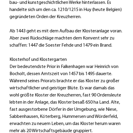
bau- und kunstgeschichtlichen Werke hinterlassen. Es
handelte sich um den ca. 1210/1215 in Huy (heute Belgien)
gegründeten Orden der Kreuzherren.
Ab 1443 geht es mit dem Aufbau der Klosteranlage voran.
Aber zwei Rückschläge machten dem Konvent sehr zu
schaffen: 1447 die Soester Fehde und 1479 ein Brand.
Klosterhof und Klostergarten
Der bedeutendste Prior in Falkenhagen war Heinrich von
Bocholt, dessen Amtszeit von 1457 bis 1495 dauerte.
Während seines Priorats brachte er das Kloster zu großer
wirtschaftlicher und geistiger Blüte. Es war damals das
wohl größte Kloster der Kreuzherren, fast 90 Ordensleute
lebten in der Anlage, das Kloster besaß 650 ha Land. Alte,
fast ausgestorbene Dörfer in der Umgebung, wie Niese,
Sabbenhausen, Köterberg, Hummersen und Wörderfeld,
erwachten zu neuem Leben, um das Kloster herum waren
mehr als 20 Wirtschaftsgebäude gruppiert.