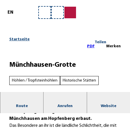
ervice
Z
u
EN
Merkzettel
Suche
m
I
n
h
Startseite
Teilen
a
PDF
Merken
l
t
Münchhausen-Grotte
Höhlen / Tropfsteinhöhlen
Historische Stätten
Die Münchhausen-Grotte wurde 1763 nach dem
Route
Anrufen
Website
Siebenjährigen Krieg vom Freiherrn von
Münchhausen am Hopfenberg erbaut.
Das Besondere an ihr ist die ländliche Schlichtheit, die mit