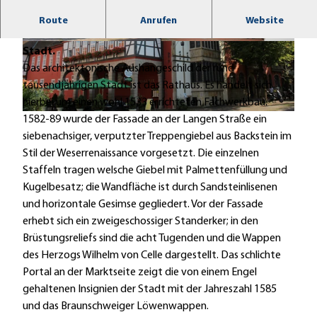
Die Verwaltung der Stadt Nienburg/Weser. Eines
Route
Anrufen
Website
der ältesten und eindrucksvollsten Gebäude der
© Mittelweser-Touristik GmbH |
CC-BY
© Mittelweser-Touristik GmbH |
CC-BY
Stadt.
Das architektonische Aushängeschild der rund
tausendjährigen Stadt ist das Rathaus. Es handelt sich
hierbei um einen wohl 1533 errichteten Fachwerkbau.
© Mittelweser-Touristik GmbH |
CC-BY
1582-89 wurde der Fassade an der Langen Straße ein
siebenachsiger, verputzter Treppengiebel aus Backstein im
Stil der Weserrenaissance vorgesetzt. Die einzelnen
Staffeln tragen welsche Giebel mit Palmettenfüllung und
Kugelbesatz; die Wandfläche ist durch Sandsteinlisenen
und horizontale Gesimse gegliedert. Vor der Fassade
erhebt sich ein zweigeschossiger Standerker; in den
Brüstungsreliefs sind die acht Tugenden und die Wappen
des Herzogs Wilhelm von Celle dargestellt. Das schlichte
Portal an der Marktseite zeigt die von einem Engel
gehaltenen Insignien der Stadt mit der Jahreszahl 1585
und das Braunschweiger Löwenwappen.