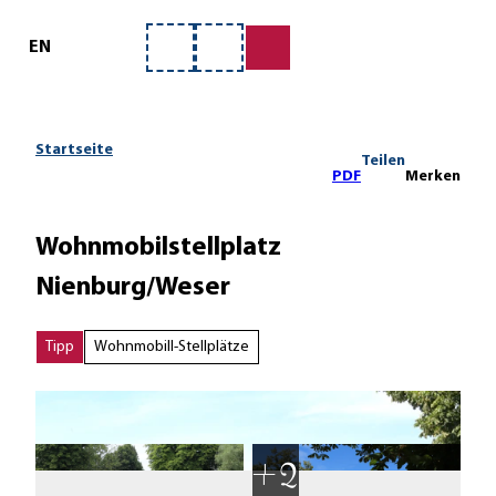
ervice
Z
u
EN
Merkzettel
Suche
m
I
n
h
Startseite
Teilen
a
PDF
Merken
l
t
Wohnmobilstellplatz
Nienburg/Weser
Tipp
Wohnmobill-Stellplätze