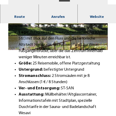
Zentrumsnaher Wohnmobilstellplatz direkt an der
Route
Anrufen
Website
Weser.
© Mittelweser-Touristik GmbH |
CC-BY
© Mittelweser-Touristik GmbH |
CC-BY
Lage:
Ruhig, direkt am westlichen Weserufer (Oyler
Str.) mit Blick auf den Fluss und die historische
Altstadt Nienburgs. Ein Fußweg führt zur Weser-
Fußgängerbrücke, über die das Zentrum innerhalb
© Mittelweser-Touristik GmbH |
CC-BY
weniger Minuten erreichbar ist.
Größe:
25 Reisemobile, offene Platzgestaltung
Untergrund:
befestigter Untergrund
Stromanschluss:
2 Stromsäulen mit je 8
Anschlüssen (1 € / 8 Stunden)
Ver- und Entsorgung:
ST-SAN
Ausstattung:
Müllbehälter/Altglascontainer,
Informationstafeln mit Stadtplan, spezielle
Duschtarife in der Sauna- und Badelandschaft
Wesavi