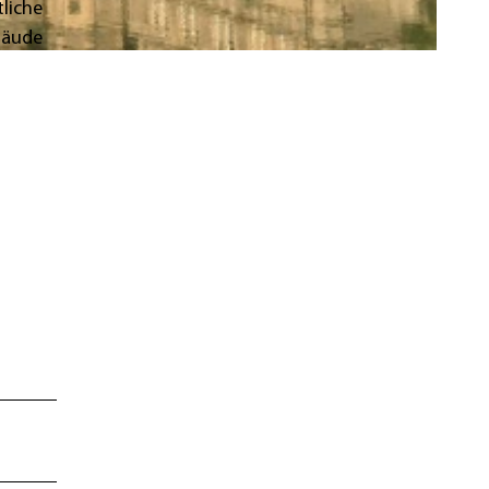
liche
bäude