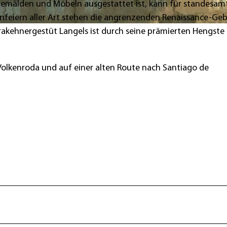
 Gemälden und Möbeln ausgestattet ist, kann für standesamt
nfeiern aller Art stehen die angrenzenden Renaissance-Ge
akehnergestüt Langels ist durch seine prämierten Hengste
lkenroda und auf einer alten Route nach Santiago de