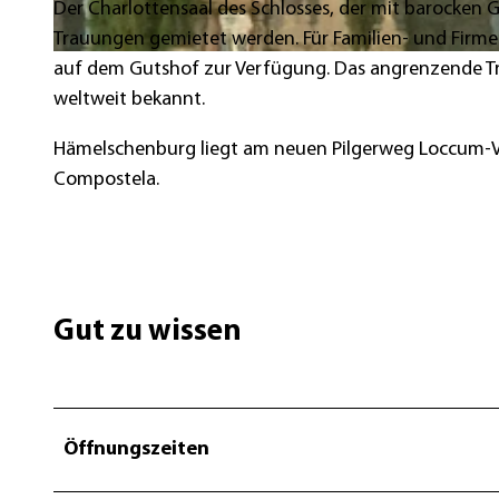
Der Charlottensaal des Schlosses, der mit barocken
Trauungen gemietet werden. Für Familien- und Firme
© Touristikzentrum Westliches Weserbergland, Familie von Klencke |
CC-BY-SA
auf dem Gutshof zur Verfügung. Das angrenzende Tr
weltweit bekannt.
Hämelschenburg liegt am neuen Pilgerweg Loccum-Vo
Compostela.
Gut zu wissen
Öffnungszeiten