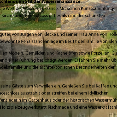
hlands im Stil der Weserrenaissance.
 die Welt der Weserrenaissance. Mit seinen Kunstsammlunge
Kirche und dem Schloss gilt es als eine der schönsten
© Touristikzentrum Westliches Weserbergland, Kathrin
rgutes von Jürgen von Klecke und seiner Frau Anna von Holl
 bewohnte Renaissanceanlage im Besitz der Familie von Klen
ollen Möbeln, Gemälden und Kachelöfen sowie Porzellan, Gl
d einer Führung besichtigt werden. Erfahren Sie mehr übe
delsfamilie und die architektonischen Besonderheiten der
seine Gäste zum Verweilen ein. Genießen Sie bei Kaffee un
eschloss ausstrahlt oder streifen bei einem idyllischen
fensiederin im Gartenhaus oder der historischen Wassermüh
ie Holzspielzeugwerkstatt Rischmade und eine Wasserkraftan