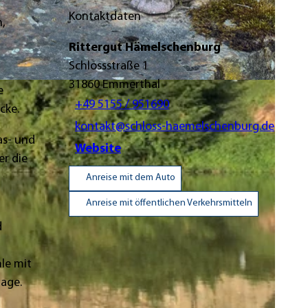
Kontaktdaten
n,
Rittergut Hämelschenburg
Schlossstraße 1
31860
Emmerthal
 Schumacher |
CC-BY-SA
e
+49 5155 / 951690
cke.
kontakt@schloss-haemelschenburg.de
as- und
Website
r die
Anreise mit dem Auto
Anreise mit öffentlichen Verkehrsmitteln
d
le mit
lage.