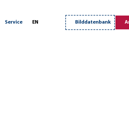
n
Service
EN
Bilddatenbank
A
Merkzettel
Suche