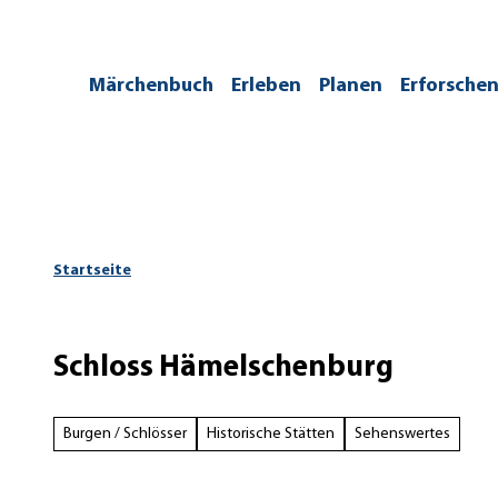
Z
u
m
/kontakt
Märchenbuch
Erleben
Planen
Erforsche
I
n
h
a
l
t
Startseite
Schloss Hämelschenburg
Burgen / Schlösser
Historische Stätten
Sehenswertes