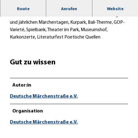
Traditionelles Heilbad
Route
Anrufen
Website
Märchenmuseum mit zahlreichen Erzählveranstaltungen
und jährlichen Märchentagen, Kurpark, Bali-Therme, GOP-
Varieté, Spielbank, Theater im Park, Museumshof,
Kurkonzerte, Literaturfest Poetische Quellen
Gut zu wissen
Autor:in
Deutsche Märchenstraße e.V.
Organisation
Deutsche Märchenstraße e.V.