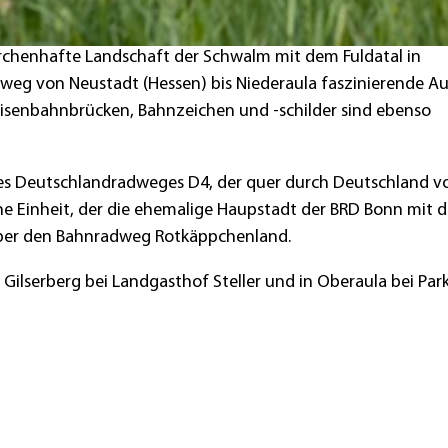
chenhafte Landschaft der Schwalm mit dem Fuldatal in
dweg von Neustadt (Hessen) bis Niederaula faszinierende Au
Eisenbahnbrücken, Bahnzeichen und -schilder sind ebenso
des Deutschlandradweges D4, der quer durch Deutschland v
e Einheit, der die ehemalige Haupstadt der BRD Bonn mit d
 über den Bahnradweg Rotkäppchenland.
in Gilserberg bei Landgasthof Steller und in Oberaula bei Par