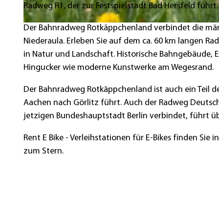
Radweg R1, der zur Festspielstadt Bad Hersfeld führt.
Der Bahnradweg Rotkäppchenland verbindet die mär
© Florian Emberger, Heidrun Englisch
Niederaula. Erleben Sie auf dem ca. 60 km langen Ra
in Natur und Landschaft. Historische Bahngebäude, 
Hingucker wie moderne Kunstwerke am Wegesrand.
Der Bahnradweg Rotkäppchenland ist auch ein Teil 
Aachen nach Görlitz führt. Auch der Radweg Deutsch
jetzigen Bundeshauptstadt Berlin verbindet, führt
Rent E Bike - Verleihstationen für E-Bikes finden Sie 
zum Stern.