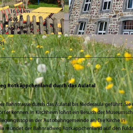
16,04 km
206 m
123 m
© Uly Robinson
R1
weg Rotkäppchenland durch das Aulatal
 Bahntrasse durch das Aulatal bis Niederaula geführt. Sie 
Dörfer kennen. In Kirchheim lohnt ein Besuch der Museumsc
pflegungsstop in der Autobahngemeinde an. Die Kirche in
raula mündet der Bahnradweg Rotkäppchenland auf den Fuld