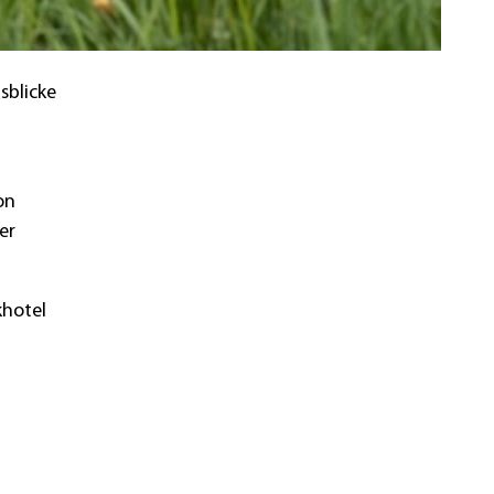
sblicke
on
er
khotel