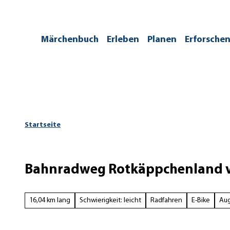
Z
u
m
/kontakt
Märchenbuch
Erleben
Planen
Erforsche
I
n
h
a
l
t
Startseite
Bahnradweg Rotkäppchenland vo
16,04 km lang
Schwierigkeit: leicht
Radfahren
E-Bike
Aug