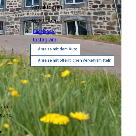
Kontaktdaten
36280
Oberaula
Facebook
Instagram
Anreise mit dem Auto
Anreise mit öffentlichen Verkehrsmitteln
radeln
heune,
a-