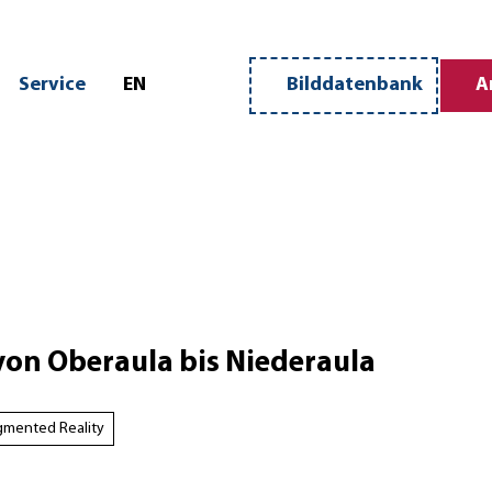
n
Service
EN
Bilddatenbank
A
Merkzettel
Suche
n Oberaula bis Niederaula
mented Reality