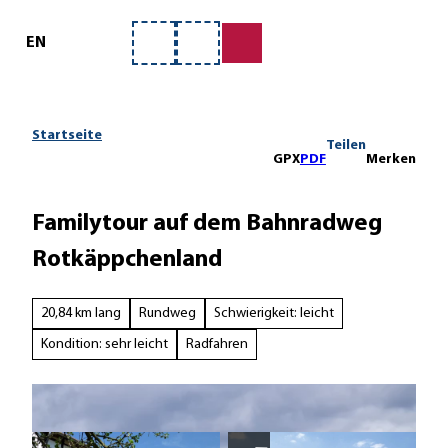
ervice
Z
u
EN
Merkzettel
Suche
m
I
n
h
Startseite
Teilen
a
GPX
PDF
Merken
l
t
Familytour auf dem Bahnradweg
Rotkäppchenland
20,84 km lang
Rundweg
Schwierigkeit: leicht
Kondition: sehr leicht
Radfahren