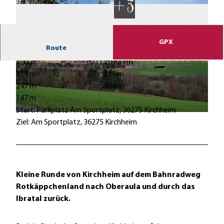
GPX
Route
1:31 h
20,84 km
Q
© Heidrun Englisch |
CC-BY-SA
214 m
215 m
S
247 m
394 m
c
147 m
h
Start: Parkplatz Am Sportplatz, 36275 Kirchheim
e
© Manfred Englisch
Ziel: Am Sportplatz, 36275 Kirchheim
u
n
e
Kleine Runde von Kirchheim auf dem Bahnradweg
Rotkäppchenland nach Oberaula und durch das
Ibratal zurück.