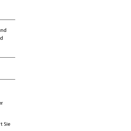
und
nd
er
t Sie