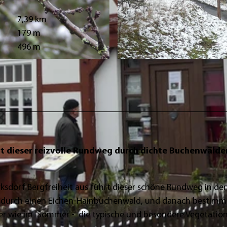
7,39 km
179 m
496 m
© Gereon Schoplick, Stadtmarketing Bad Wildungen
t dieser reizvolle Rundweg durch dichte Buchenwälder
ksdorf Bergfreiheit aus führt dieser schöne Rundweg in de
 es durch einen Eichen-Hainbuchenwald, und danach bestimm
ter wie im Sommer - die typische und besondere Vegetatio