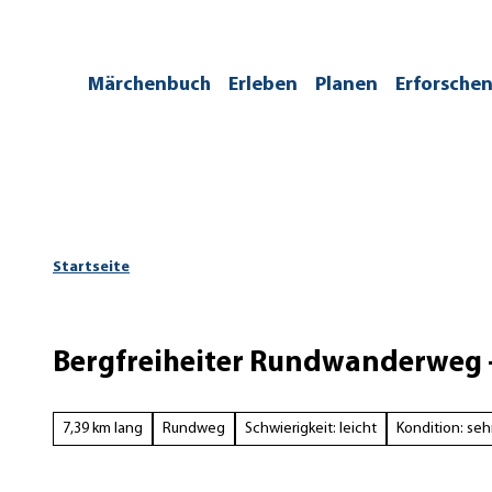
Z
u
m
/kontakt
Märchenbuch
Erleben
Planen
Erforsche
I
n
h
a
l
t
Startseite
Bergfreiheiter Rundwanderweg
7,39 km lang
Rundweg
Schwierigkeit: leicht
Kondition: sehr