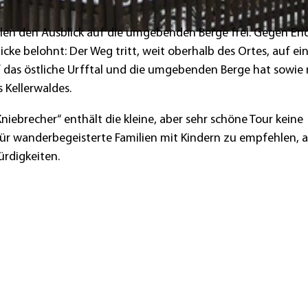
ellen den Ausblick auf die umgebenden Berge frei. Gegen En
e belohnt: Der Weg tritt, weit oberhalb des Ortes, auf ei
uf das östliche Urfftal und die umgebenden Berge hat sowie
Kellerwaldes.
niebrecher“ enthält die kleine, aber sehr schöne Tour keine
ür wanderbegeisterte Familien mit Kindern zu empfehlen, a
rdigkeiten.