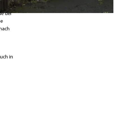
de der
ne
 nach
uch in