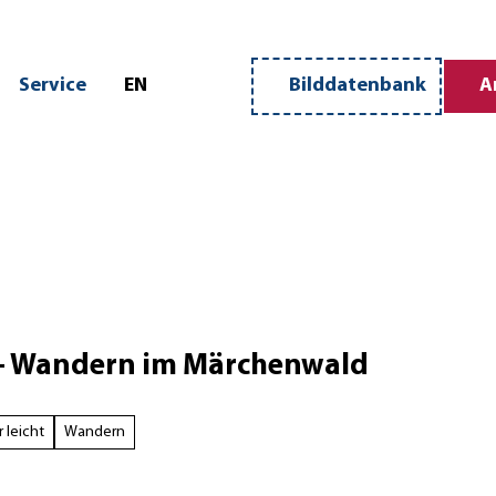
n
Service
EN
Bilddatenbank
A
Merkzettel
Suche
 - Wandern im Märchenwald
 leicht
Wandern