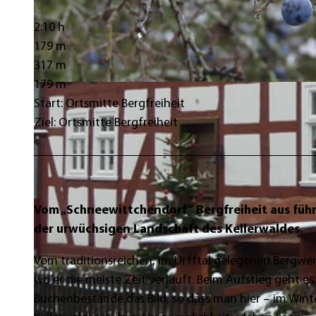
2:10 h
179 m
317 m
179 m
© Gereon Schoplick, Stadtmarketing Bad Wildungen
Start: Ortsmitte Bergfreiheit
Ziel: Ortsmitte Bergfreiheit
Vom „Schneewittchendorf“ Bergfreiheit aus führ
der urwüchsigen Landschaft des Kellerwaldes.
Vom traditionsreichen, im Urfftal gelegenen Bergwer
wo er die meiste Zeit verläuft. Beim Aufstieg geht
Buchenbestände das Bild, so dass man hier – im Win