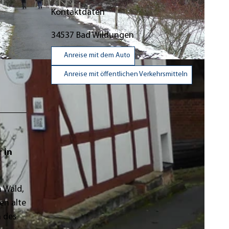
Kontaktdaten
34537
Bad Wildungen
Anreise mit dem Auto
Anreise mit öffentlichen Verkehrsmitteln
 in
n Wald,
en alte
n des