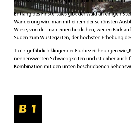
Kellerwaldes in ihrer Ursprünglichkeit erleben kann.
Entlang des Finstertales gibt der Wald an einigen St
© Gereon Schoplick, Stadtmarketing Bad Wildungen
Wanderung wird man mit einem der schönsten Ausblick
Wiese, von der man einen herrlichen, weiten Blick a
Süden zum Wüstegarten, der höchsten Erhebung des 
Trotz gefährlich klingender Flurbezeichnungen wie „K
nennenswerten Schwierigkeiten und ist daher auch f
Kombination mit den unten beschriebenen Sehenswü