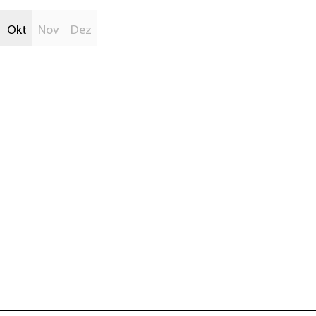
Okt
Nov
Dez