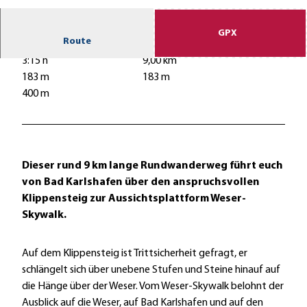
© Bad Karlshafen GmbH
GPX
Route
3:15 h
9,00 km
183 m
183 m
400 m
Dieser rund 9 km lange Rundwanderweg führt euch
von Bad Karlshafen über den anspruchsvollen
Klippensteig zur Aussichtsplattform Weser-
Skywalk.
Auf dem Klippensteig ist Trittsicherheit gefragt, er
schlängelt sich über unebene Stufen und Steine hinauf auf
die Hänge über der Weser. Vom Weser-Skywalk belohnt der
Ausblick auf die Weser, auf Bad Karlshafen und auf den