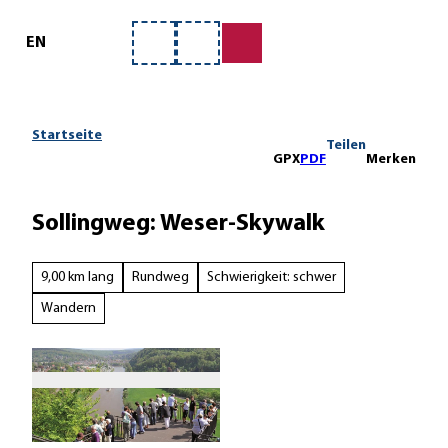
ervice
Z
u
EN
Merkzettel
Suche
m
I
n
h
Startseite
Teilen
a
GPX
PDF
Merken
l
t
Sollingweg: Weser-Skywalk
9,00 km lang
Rundweg
Schwierigkeit: schwer
Wandern