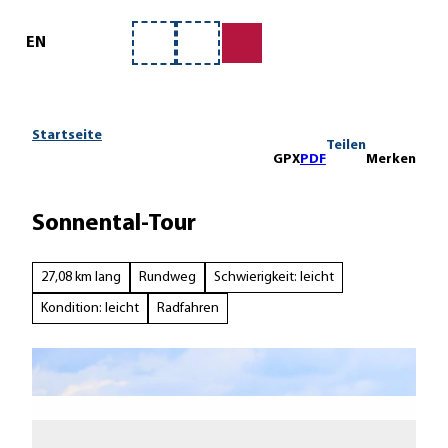
ervice
Z
u
EN
Merkzettel
Suche
m
I
n
h
Startseite
Teilen
a
GPX
PDF
Merken
l
t
Sonnental-Tour
27,08 km lang
Rundweg
Schwierigkeit: leicht
Kondition: leicht
Radfahren