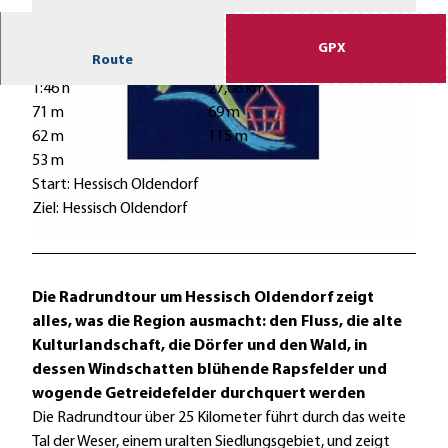
GPX
Route
1:46 h
27,08 km
71 m
69 m
62 m
115 m
53 m
Start: Hessisch Oldendorf
© Touristikzentrum Westliches Weserbergland |
CC-BY-SA
Ziel: Hessisch Oldendorf
© Touristikzentrum Westliches Weserbergland |
CC-BY-SA
Die Radrundtour um Hessisch Oldendorf zeigt
alles, was die Region ausmacht: den Fluss, die alte
Kulturlandschaft, die Dörfer und den Wald, in
dessen Windschatten blühende Rapsfelder und
wogende Getreidefelder durchquert werden
Die Radrundtour über 25 Kilometer führt durch das weite
Tal der Weser, einem uralten Siedlungsgebiet, und zeigt