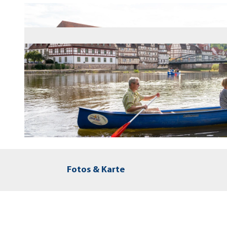
©
CC-BY-SA
Fotos & Karte