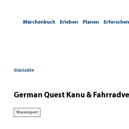
Z
u
m
/kontakt
Märchenbuch
Erleben
Planen
Erforsche
I
n
h
a
l
t
Startseite
German Quest Kanu & Fahrradve
Wassersport