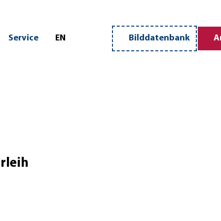
n
Service
EN
Bilddatenbank
A
Merkzettel
Suche
rleih