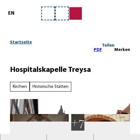
ervice
Z
u
EN
Merkzettel
Suche
m
I
n
h
Startseite
Teilen
a
PDF
Merken
l
t
Hospitalskapelle Treysa
Kirchen
Historische Stätten