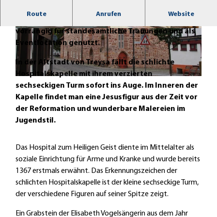
Route
Anrufen
Website
Die ehemalige Kapelle vom Hospital wird heute
vorrangig für standesamtliche Trauungen und als
© Heidrun Englisch
© Heidrun Englisch
Eventlocation genutzt.
In der Altstadt von Treysa fällt die schlichte
Hospitalskapelle mit ihrem verzierten
© Stadt Schwalmstadt
sechseckigen Turm sofort ins Auge. Im Inneren der
Kapelle findet man eine Jesusfigur aus der Zeit vor
der Reformation und wunderbare Malereien im
Jugendstil.
Das Hospital zum Heiligen Geist diente im Mittelalter als
soziale Einrichtung für Arme und Kranke und wurde bereits
1367 erstmals erwähnt. Das Erkennungszeichen der
schlichten Hospitalskapelle ist der kleine sechseckige Turm,
der verschiedene Figuren auf seiner Spitze zeigt.
Ein Grabstein der Elisabeth Vogelsängerin aus dem Jahr