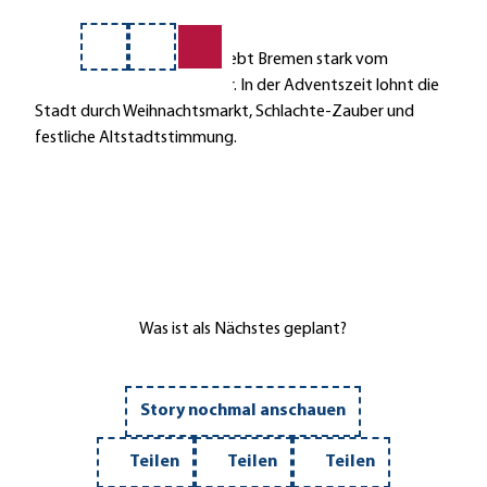
e
Merkzettel
Suche
Saison-Tipp:
Im Sommer lebt Bremen stark vom
maritimen Flair an der Weser. In der Adventszeit lohnt die
Stadt durch Weihnachtsmarkt, Schlachte-Zauber und
festliche Altstadtstimmung.
Was ist als Nächstes geplant?
Story nochmal anschauen
Teilen
Teilen
Teilen