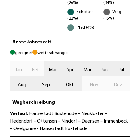
(26%)
(34%)
Schotter
Weg
(22%)
(15%)
Pfad (4%)
Beste Jahreszeit
geeignet
wetterabhängig
Jan
Feb
Mär
Apr
Mai
Jun
Jul
Aug
Sep
Okt
Nov
Dez
Wegbeschreibung
Verlauf:
Hansestadt Buxtehude – Neukloster –
Hedendorf – Ottensen – Nindorf – Daensen – Immenbeck
– Ovelgönne - Hansestadt Buxtehude