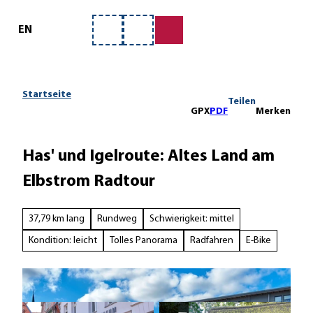
ervice
Z
u
EN
Merkzettel
Suche
m
I
n
h
Startseite
Teilen
a
GPX
PDF
Merken
l
t
Has' und Igelroute: Altes Land am
Elbstrom Radtour
37,79 km lang
Rundweg
Schwierigkeit: mittel
Kondition: leicht
Tolles Panorama
Radfahren
E-Bike