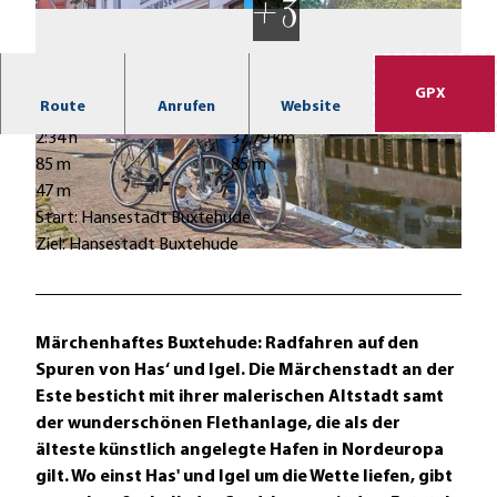
GPX
Route
Anrufen
Website
2:34 h
37,79 km
© Tourismusverband Landkreis Stade e.V. |
© Tourismusverband Landkreis Stade e.V.
CC0
85 m
85 m
47 m
Start: Hansestadt Buxtehude
Ziel: Hansestadt Buxtehude
© Tourismusverband Landkreis Stade e.V. |
CC0
Märchenhaftes Buxtehude:
Radfahren auf den
Spuren von Has‘ und Igel. Die Märchenstadt an der
Este besticht mit ihrer malerischen Altstadt samt
der wunderschönen Flethanlage, die als der
älteste künstlich angelegte Hafen in Nordeuropa
gilt. Wo einst Has' und Igel um die Wette liefen, gibt