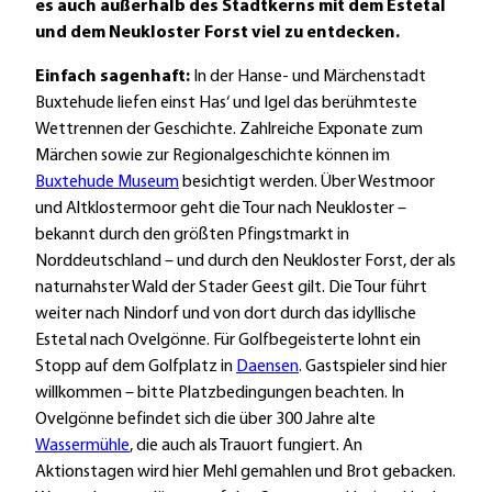
es auch außerhalb des Stadtkerns mit dem Estetal
und dem Neukloster Forst viel zu entdecken.
Einfach sagenhaft:
In der Hanse- und Märchenstadt
Buxtehude liefen einst Has‘ und Igel das berühmteste
Wettrennen der Geschichte. Zahlreiche Exponate zum
Märchen sowie zur Regionalgeschichte können im
Buxtehude Museum
besichtigt werden. Über Westmoor
und Altklostermoor geht die Tour nach Neukloster –
bekannt durch den größten Pfingstmarkt in
Norddeutschland – und durch den Neukloster Forst, der als
naturnahster Wald der Stader Geest gilt. Die Tour führt
weiter nach Nindorf und von dort durch das idyllische
Estetal nach Ovelgönne. Für Golfbegeisterte lohnt ein
Stopp auf dem Golfplatz in
Daensen
. Gastspieler sind hier
willkommen – bitte Platzbedingungen beachten. In
Ovelgönne befindet sich die über 300 Jahre alte
Wassermühle
, die auch als Trauort fungiert. An
Aktionstagen wird hier Mehl gemahlen und Brot gebacken.