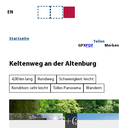
ervice
Z
u
EN
Merkzettel
Suche
m
I
n
h
Startseite
Teilen
a
GPX
PDF
Merken
l
t
Keltenweg an der Altenburg
4,00 km lang
Rundweg
Schwierigkeit: leicht
Kondition: sehr leicht
Tolles Panorama
Wandern