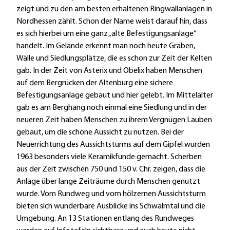
f
zeigt und zu den am besten erhaltenen Ringwallanlagen in
d
Nordhessen zählt. Schon der Name weist darauf hin, dass
e
es sich hierbei um eine ganz „alte Befestigungsanlage“
r
handelt. Im Gelände erkennt man noch heute Gräben,
A
Wälle und Siedlungsplätze, die es schon zur Zeit der Kelten
l
gab. In der Zeit von Asterix und Obelix haben Menschen
t
auf dem Bergrücken der Altenburg eine sichere
e
Befestigungsanlage gebaut und hier gelebt. Im Mittelalter
n
gab es am Berghang noch einmal eine Siedlung und in der
b
neueren Zeit haben Menschen zu ihrem Vergnügen Lauben
u
gebaut, um die schöne Aussicht zu nutzen. Bei der
r
Neuerrichtung des Aussichtsturms auf dem Gipfel wurden
g
1963 besonders viele Keramikfunde gemacht. Scherben
aus der Zeit zwischen 750 und 150 v. Chr. zeigen, dass die
Anlage über lange Zeiträume durch Menschen genutzt
wurde. Vom Rundweg und vom hölzernen Aussichtsturm
bieten sich wunderbare Ausblicke ins Schwalmtal und die
Umgebung. An 13 Stationen entlang des Rundweges