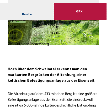
GPX
Route
2:00 h
4,00 km
A
© Heidrun Englisch |
CC-BY-SA
100 m
100 m
u
331 m
432 m
s
101 m
s
Ziel: Grillplatz Römersberg
i
© Heidrun Englisch |
CC-BY-SA
c
h
t
Hoch über dem Schwalmtal erkennt man den
s
markanten Bergrücken der Altenburg, einer
t
keltischen Befestigungsanlage aus der Eisenzeit.
u
r
m
Die Altenburg auf dem 433 m hohen Berg ist eine größere
a
Befestigungsanlage aus der Eisenzeit, die eindrucksvoll
u
eine etwa 5.000-jährige kulturgeschichtliche Entwicklung