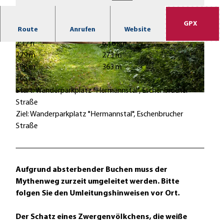
GPX
Route
Anrufen
Website
2:17 h
6,16 km
© JESSICA BEUCHLER |
CC-BY-SA
© JESSICA BEUCHLER |
CC-BY-SA
279 m
273 m
198 m
363 m
165 m
Start: Wanderparkplatz "Hermannstal", Eschenbrucher
© JESSICA BEUCHLER |
CC-BY-SA
Straße
Ziel: Wanderparkplatz "Hermannstal", Eschenbrucher
Straße
Aufgrund absterbender Buchen muss der
Mythenweg zurzeit umgeleitet werden. Bitte
folgen Sie den Umleitungshinweisen vor Ort.
Der Schatz eines Zwergenvölkchens, die weiße