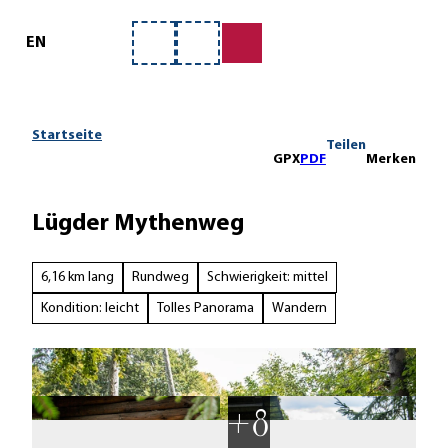
ervice
Z
u
EN
Merkzettel
Suche
m
I
n
h
Startseite
Teilen
a
GPX
PDF
Merken
l
t
Lügder Mythenweg
6,16 km lang
Rundweg
Schwierigkeit: mittel
Kondition: leicht
Tolles Panorama
Wandern