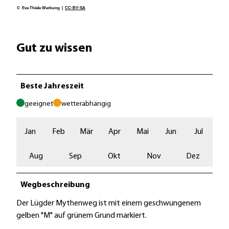
© Eva Thiele Werbung |
CC-BY-SA
Gut zu wissen
Beste Jahreszeit
geeignet
wetterabhängig
Jan
Feb
Mär
Apr
Mai
Jun
Jul
Aug
Sep
Okt
Nov
Dez
Wegbeschreibung
Der Lügder Mythenweg ist mit einem geschwungenem
gelben "M" auf grünem Grund markiert.