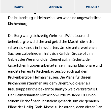
u
Die Krukenburg in Helmarshausen, wo die
Route
Anrufen
Website
k
Grimmsche Sage des Riesen Kruko spielt.
e
Die Krukenburg in Helmarshausen war eine ungewöhnliche
n
Kirchenburg.
b
u
Die Burg war gleichzeitig Wehr- und Wohnbau und
r
beherbergte weltliche und geistliche Macht, die nicht
g
selten als Feinde in ihr wohnten. Um die unterworfenen
_
Sachsen zu befrieden, hielt sich Karl der Große oft im
a
Gebiet der Weser und der Diemel auf. Im Schutz der
6
kaiserlichen Truppen arbeiteten sehr häufig Missionare und
f
errich­teten erste Kirchenbauten. So auch auf dem
f
Krukenberg bei Helmarshausen. Die Pläne für diesen
4
Kirchenbau stammen aus dem Orient, wo dieser als
c
Kreuzkuppelkirche bekannte Bautyp weit verbreitet ist.
Der Helmarshäuser Abt Wino wurde im Jahre 1033 von
seinem Bischof nach Jerusalem gesandt, um die genauen
Pläne der Heilig-Grab-Kirche zu besorgen, denn dieser Plan