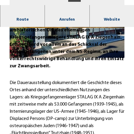
Route
Anrufen
Website
Gedenkstätte und Museum Trutzhain befindet sich
am historischen Ort des ehemaligen
© Museum und Gedenkstätte Trutzhain
© Museum und Gedenkstätte Trutzhain |
CC-BY-SA
Kriegsgefangenenlagers STALAG IX A Ziegenhain.
Erinnert wird vor allem an das Schicksal der
Kriegsgefangenen unter dem NS-Regime, an ihre
völkerrechtswidrige Behandlung und ihren Einsatz
© Museum und Gedenkstätte Trutzhain |
CC-BY-SA
zur Zwangsarbeit.
Die Dauerausstellung dokumentiert die Geschichte dieses
Ortes anhand der unterschiedlichen Nutzungen des
Lagers: als Kriegsgefangenenlager STALAG IX A Ziegenhain
mit zeitweise mehr als 53.000 Gefangenen (1939-1945), als
Internierungslager der US-Armee (1945-1946), als Lager für
Displaced Persons (DP-camp) zur Unterbringung von
osteuropäischen Juden (1946-1947) und als
„Flüchtlingssiedlung“ Trutzhain (1948-1951).