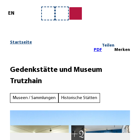
ervice
Z
u
EN
Merkzettel
Suche
m
I
n
h
Startseite
Teilen
a
PDF
Merken
l
t
Gedenkstätte und Museum
Trutzhain
Museen / Sammlungen
Historische Stätten