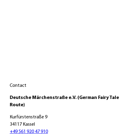
P
r
e
s
s
Contact
R
e
Deutsche Märchenstraße e.V. (German Fairy Tale
l
Route)
e
Kurfürstenstraße 9
a
34117 Kassel
s
+49 561 920 47 910
e