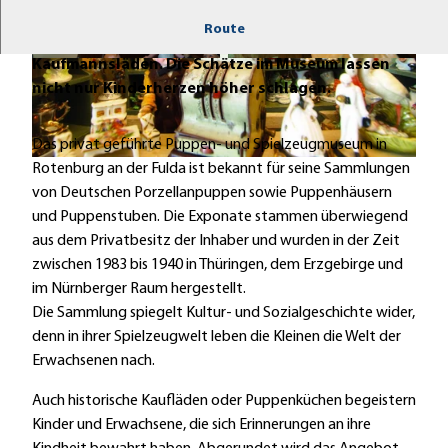
Route
Von Porzellanpuppen über Puppenhäuser bis zu
Kaufmannsläden. Die Schätze im Museum lassen
© Puppen- und Spielzeugmuseum |
© Puppen- und Spielzeugmuseum |
CC-BY-ND
CC-BY-ND
nicht nur Kinderherzen höher schlagen.
Das privat geführte Puppen- und Spielzeugmuseum in
© Puppen- und Spielzeugmuseum |
CC-BY-ND
Rotenburg an der Fulda ist bekannt für seine Sammlungen
von Deutschen Porzellanpuppen sowie Puppenhäusern
und Puppenstuben. Die Exponate stammen überwiegend
aus dem Privatbesitz der Inhaber und wurden in der Zeit
zwischen 1983 bis 1940 in Thüringen, dem Erzgebirge und
im Nürnberger Raum hergestellt.
Die Sammlung spiegelt Kultur- und Sozialgeschichte wider,
denn in ihrer Spielzeugwelt leben die Kleinen die Welt der
Erwachsenen nach.
Auch historische Kaufläden oder Puppenküchen begeistern
Kinder und Erwachsene, die sich Erinnerungen an ihre