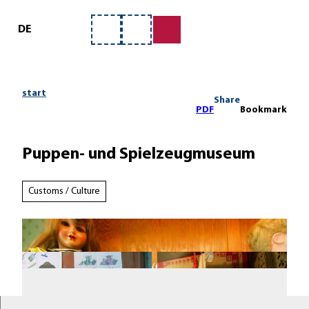
ervice
T
o
DE
Bookmark
Search
c
list
o
n
t
start
Share
e
PDF
Bookmark
n
t
Puppen- und Spielzeugmuseum
Customs / Culture