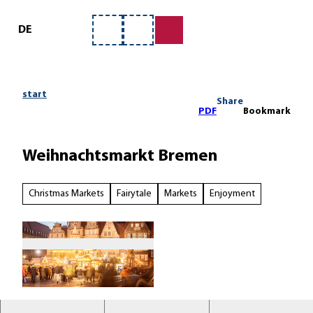
ervice
T
o
DE
Bookmark
Search
c
list
o
n
t
start
Share
e
PDF
Bookmark
n
t
Weihnachtsmarkt Bremen
Christmas Markets
Fairytale
Markets
Enjoyment
©
CC0