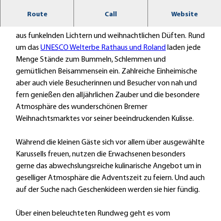
In der Adventszeit verwandelt der Bremer
Route
Call
Website
Weihnachtsmarkt das Herz der Weser-Stadt in ein Meer
aus funkelnden Lichtern und weihnachtlichen Düften. Rund
um das
UNESCO Welterbe Rathaus und Roland
laden jede
Menge Stände zum Bummeln, Schlemmen und
gemütlichen Beisammensein ein. Zahlreiche Einheimische
aber auch viele Besucherinnen und Besucher von nah und
fern genießen den alljährlichen Zauber und die besondere
Atmosphäre des wunderschönen Bremer
Weihnachtsmarktes vor seiner beeindruckenden Kulisse.
Während die kleinen Gäste sich vor allem über ausgewählte
Karussells freuen, nutzen die Erwachsenen besonders
gerne das abwechslungsreiche kulinarische Angebot um in
geselliger Atmosphäre die Adventszeit zu feiern. Und auch
auf der Suche nach Geschenkideen werden sie hier fündig.
Über einen beleuchteten Rundweg geht es vom