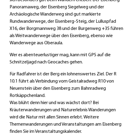
sich besonders gut beim Wandern erleben. Der Eisenberg
d
Panoramaweg, der Eisenberg Siegelweg und der
G
Archäologische Wanderweg sind gut markierte
e
Rundwanderwege, der Eisenberg-Steig, der Lulluspfad
i
X16, der Borgmannweg 38 und der Burgenweg +35 führen
s
als Weitwanderwege über den Eisenberg, ebenso wie
t
Wanderwege aus Oberaula.
a
l
Wer es abenteuerlustiger mag, kann mit GPS auf die
Schnitzeljagd nach Geocaches gehen.
Für Radfahrer ist der Berg ein lohnenswertes Ziel. Der R
10.1 führt als Verbindung vom Geistalradweg R10 von
Neuenstein über den Eisenberg zum Bahnradweg
Rotkäppchenland.
Was blüht denn hier und was wächst dort? Bei
Kräuterwanderungen und Naturerlebnis Wanderungen
wird die Natur mit allen Sinnen erlebt. Weitere
Themenwanderungen und Veranstaltungen am Eisenberg
finden Sie im Veranstaltungskalender.