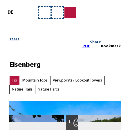
ervice
T
o
DE
Bookmark
Search
c
list
o
n
t
start
Share
e
PDF
Bookmark
n
t
Eisenberg
Tip
Mountain Tops
Viewpoints / Lookout Towers
Nature Trails
Nature Parcs