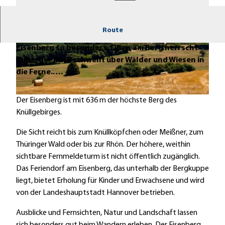
Route
Natur und Landschaft erleben - das macht den
Eisenberg so besonders. Oben am Berg herrscht
E
© Rotkäppchenland, Heidrun Englisch |
CC-BY-SA
Ruhe, der Blick schweift über Wälder und Wiesen in
i
die Ferne.….
s
e
n
E
Der Eisenberg ist mit 636 m der höchste Berg des
b
i
Knüllgebirges.
e
s
Die Sicht reicht bis zum Knüllköpfchen oder Meißner, zum
r
e
Thüringer Wald oder bis zur Rhön. Der höhere, weithin
g
n
sichtbare Fernmeldeturm ist nicht öffentlich zugänglich.
b
Das Feriendorf am Eisenberg, das unterhalb der Bergkuppe
e
liegt, bietet Erholung für Kinder und Erwachsene und wird
r
von der Landeshauptstadt Hannover betrieben.
g
u
Ausblicke und Fernsichten, Natur und Landschaft lassen
n